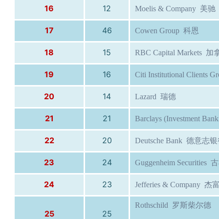
16
12
Moelis & Company 美驰
17
46
Cowen Group 科恩
18
15
RBC Capital Market
19
16
Citi Institutional Client
20
14
Lazard 瑞德
21
21
Barclays (Investment B
22
20
Deutsche Bank 德意志
23
24
Guggenheim Securitie
24
23
Jefferies & Company 
Rothschild 罗斯柴尔德
25
25