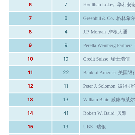
6
7
Houlihan Lokey 华利
7
8
Greenhill & Co. 格林希
8
4
J.P. Morgan 摩根大通
9
9
Perella Weinberg Partn
10
10
Credit Suisse 瑞士瑞信
11
22
Bank of America 美国银
12
11
Peter J. Solomon 彼得
13
13
William Blair 威廉布莱尔
14
41
Robert W. Baird 贝雅
15
19
UBS 瑞银