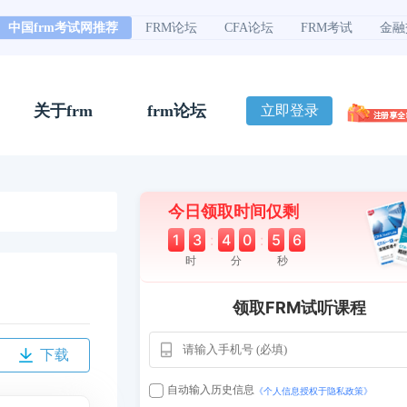
中国frm考试网推荐
FRM论坛
CFA论坛
FRM考试
金融
关于frm
frm论坛
立即登录
今日领取时间仅剩
1
3
:
4
0
:
5
5
时
分
秒
领取FRM试听课程
下载
自动输入历史信息
《个人信息授权于隐私政策》