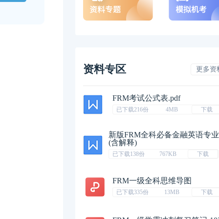
资料专区
更多资
FRM考试公式表.pdf
已下载216份
4MB
下载
新版FRM全科必备金融英语专
(含解释)
已下载138份
767KB
下载
FRM一级全科思维导图
已下载335份
13MB
下载