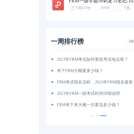
FRM一级学霸冲刺复习笔记-10
已下载619份
36MB
下载
一周排行榜
M
考纲出炉！
2023年FRM考试如何更改考试地点呢？
你有吗（附获取地址）？
考下FRM大概要多少钱？
考试时间和费用详解
FRM考试报名流程，2023年FRM报名最新
说明
2023年FRM一级考试时间详细说明
内容、科目以及考试大纲分享！
FRM考下来大概一共要花多少钱？