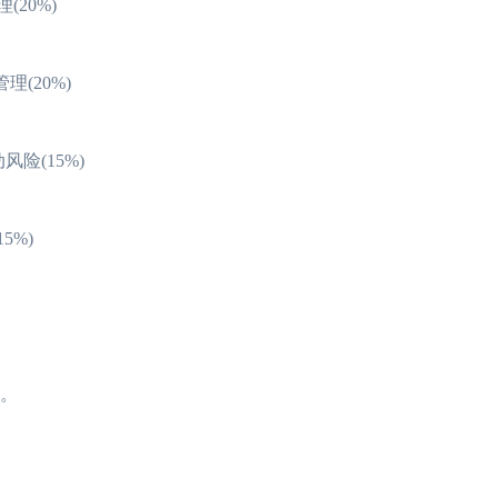
理(20%)
险管理(20%)
t流动风险(15%)
2023年FRM考试安排汇总篇
重磅！2023年FRM
15%)
2023年FRM报名流程图
资料分享：这些资料
FRM考试知识点：特雷诺比率
2023年FRM报名
FRM考试知识点：马科维茨有效前沿
FRM考试时间详情
2023年FRM考试科目及考试内容介绍！
2023年FRM考试
序。