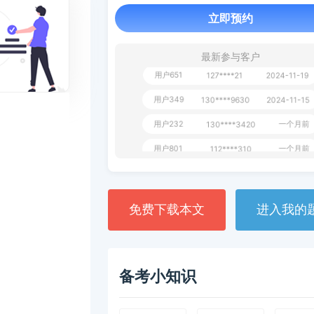
立即预约
用户163
1天前
112****290
1 天前
**AoZ
130****8017
最新参与客户
用户651
127****21
2024-11-19
用户349
130****9630
2024-11-15
用户232
一个月前
130****3420
用户801
一个月前
112****310
用户101
130****7983
2024-10-15
**dAB
130****2737
2024-10-10
免费下载本文
进入我的
用户987
130****6344
2024-09-13
用户279
130****8868
2024-08-21
备考小知识