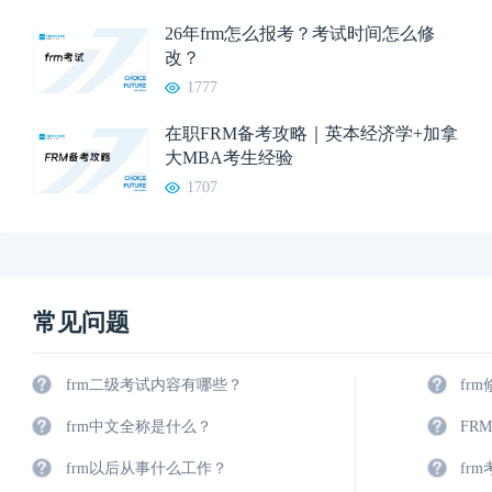
26年frm怎么报考？考试时间怎么修
改？
1777
在职FRM备考攻略｜英本经济学+加拿
大MBA考生经验
1707
常见问题
frm二级考试内容有哪些？
fr
frm中文全称是什么？
FR
frm以后从事什么工作？
fr