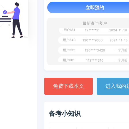
用户163
1天前
112****290
立即预约
1 天前
**AoZ
130****8017
最新参与客户
用户651
127****21
2024-11-19
用户349
130****9630
2024-11-15
用户232
一个月前
130****3420
用户801
一个月前
112****310
用户101
130****7983
2024-10-15
**dAB
130****2737
2024-10-10
免费下载本文
进入我的
用户987
130****6344
2024-09-13
用户279
130****8868
2024-08-21
备考小知识