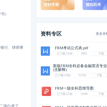
背书）
资料专区
更多资
业银行、律师事
FRM考试公式表.pdf
已下载216份
4MB
下载
新版FRM全科必备金融英语专
(含解释)
已下载138份
767KB
下载
FRM一级全科思维导图
已下载335份
13MB
下载
二级白考了。