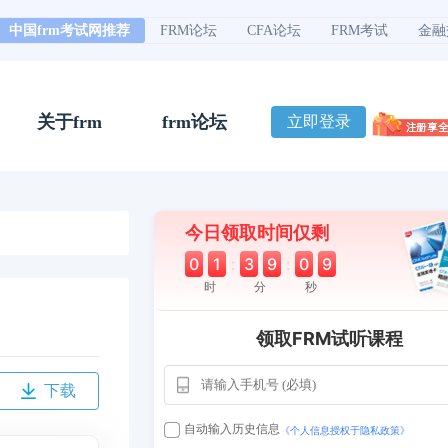
中国frm考试网推荐
FRM论坛
CFA论坛
FRM考试
金融
关于frm
frm论坛
立即登录
今日领取时间仅剩
0
1
:
3
9
:
0
8
时
分
秒
领取FRM试听课程
下载
自动输入历史信息
《个人信息授权于隐私政策》