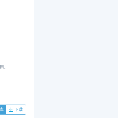
应用。
库
下载