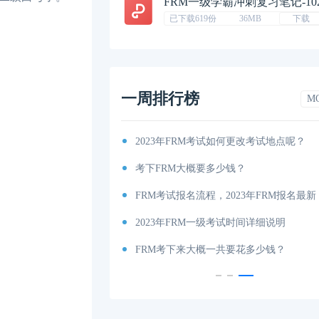
FRM一级学霸冲刺复习笔记-10
已下载619份
36MB
下载
一周排行榜
M
考纲出炉！
2023年FRM考试如何更改考试地点呢？
你有吗（附获取地址）？
考下FRM大概要多少钱？
考试时间和费用详解
FRM考试报名流程，2023年FRM报名最新
说明
2023年FRM一级考试时间详细说明
内容、科目以及考试大纲分享！
FRM考下来大概一共要花多少钱？