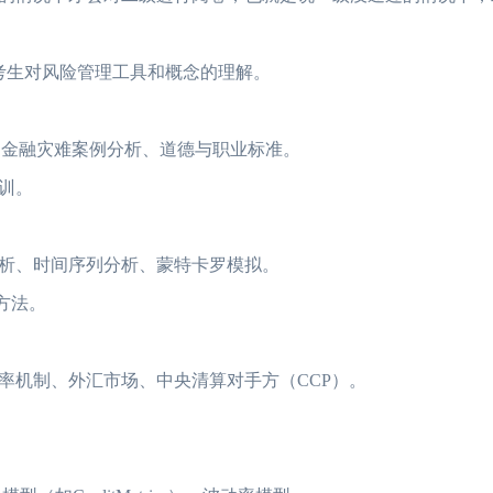
考生对风险管理工具和概念的理解。
、金融灾难案例分析、道德与职业标准。
训。
2023年FRM考试安排汇总篇
重磅！2023年FRM
2023年FRM报名流程图
资料分享：这些资料
析、时间序列分析、蒙特卡罗模拟。
方法。
FRM考试知识点：特雷诺比率
2023年FRM报名
FRM考试知识点：马科维茨有效前沿
FRM考试时间详情
率机制、外汇市场、中央清算对手方（CCP）。
2023年FRM考试科目及考试内容介绍！
2023年FRM考试