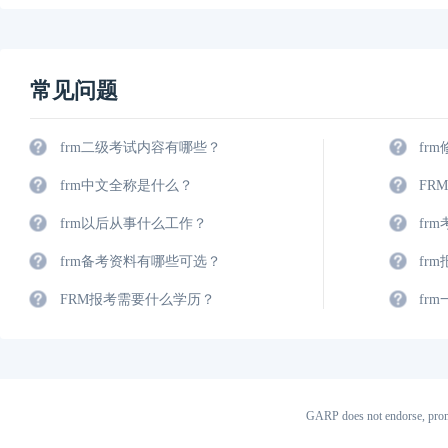
常见问题
frm二级考试内容有哪些？
fr
frm中文全称是什么？
FR
frm以后从事什么工作？
fr
frm备考资料有哪些可选？
fr
FRM报考需要什么学历？
fr
GARP does not endorse, prom