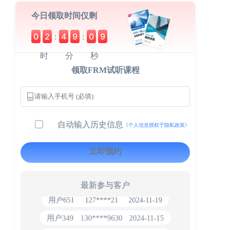
今日领取时间仅剩
0
2
4
9
0
8
:
:
时
分
秒
领取FRM试听课程
自动输入历史信息
《个人信息授权于隐私政策》
立即预约
用户163
112****290
1天前
**AoZ
130****8017
1 天前
最新参与客户
用户651
127****21
2024-11-19
用户349
130****9630
2024-11-15