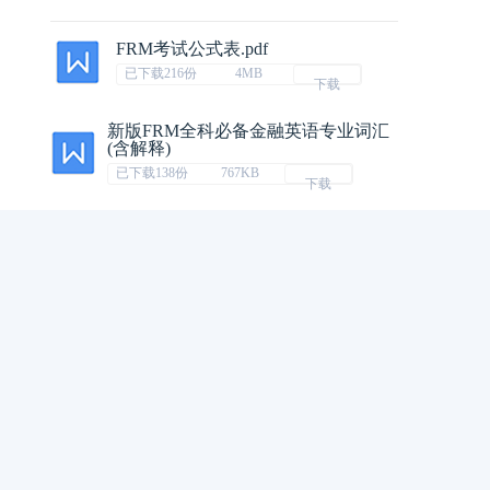
FRM考试公式表.pdf
已下载216份
4MB
下载
新版FRM全科必备金融英语专业词汇
(含解释)
已下载138份
767KB
下载
FRM一级全科思维导图
已下载335份
13MB
下载
FRM一级学霸冲刺复习笔记-102页
已下载619份
36MB
下载
一周排行榜
MORE