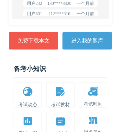
用户232
130****3420
一个月前
用户801
112****310
一个月前
用户101
130****7983
2024-10-15
**dAB
130****2737
2024-10-10
免费下载本文
进入我的题库
用户987
130****6344
2024-09-13
用户279
130****8868
2024-08-21
备考小知识
考试时间
考试动态
考试教材
报名条件