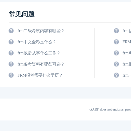
常见问题
frm二级考试内容有哪些？
fr
frm中文全称是什么？
FR
frm以后从事什么工作？
fr
frm备考资料有哪些可选？
fr
FRM报考需要什么学历？
fr
GARP does not endorse, prom