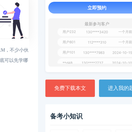
立即预约
用户651
127****21
2024-11-1
用户349
130****9630
2024-11-15
最新参与客户
用户232
一个月前
130****3420
用户801
一个月前
112****310
用户101
130****7983
2024-10-15
RM，不少小伙
**dAB
130****2737
2024-10-10
到底可以先学哪
用户987
130****6344
2024-09-13
用户279
130****8868
2024-08-21
免费下载本文
进入我的
备考小知识