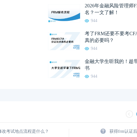
2026年金融风险管理师
名？一文了解！
944
考了FRM还要不要考C
真的必要吗？
944
金融大学生听我的！趁早
书
944
m修改考试地点流程是什么？
获得frm认证