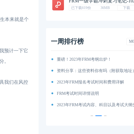
FRM一级学霸冲刺复习笔记-10
已下载619份
36MB
下载
生本来就是个
一周排行榜
M
我预计一下它
排汇总篇
重磅！2023年FRM考纲出炉！
分。
程图
资料分享：这些资料你有吗（附获取地址
具我们在风控
特雷诺比率
2023年FRM报名考试时间和费用详解
马科维茨有效前沿
FRM考试时间详情说明
科目及考试内容介绍！
2023年FRM考试内容、科目以及考试大