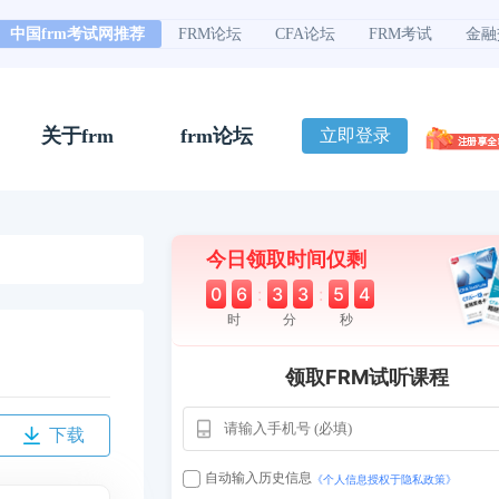
中国frm考试网推荐
FRM论坛
CFA论坛
FRM考试
金融
关于frm
frm论坛
立即登录
今日领取时间仅剩
0
6
:
3
3
:
5
3
时
分
秒
领取FRM试听课程
下载
用户163
1天前
112****290
自动输入历史信息
《个人信息授权于隐私政策》
1 天
**AoZ
130****8017