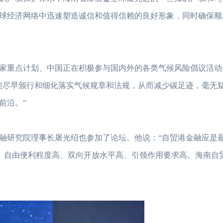
球经济网络中迅速塑造诚信和值得信赖的良好形象，同时确保顺
家重点计划、中国正在积极参与国内外的各类气候风险倡议活动
能尽早颁行和细化落实气候规章和法规，从而减少碳足迹，毫无
2023年FRM考试安排汇总篇
重磅！2023年FRM
前沿。”
2023年FRM报名流程图
资料分享：这些资料
FRM考试知识点：特雷诺比率
2023年FRM报名
融研究院理事长屠光绍也参加了论坛。他说：“自贸港金融应是
高、自由便利程度高、双向开放水平高、引领作用要求高。海南自
FRM考试知识点：马科维茨有效前沿
FRM考试时间详情
2023年FRM考试科目及考试内容介绍！
2023年FRM考试