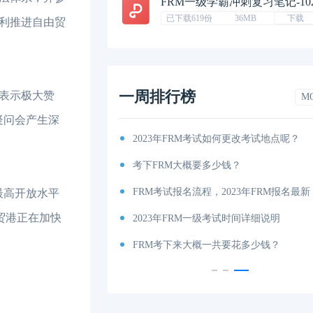
FRM一级学霸冲刺复习笔记-10
已下载619份
36MB
下载
利推进自由贸
一周排行榜
表示极大赞
M
疑问会产生深
考纲出炉！
2023年FRM考试如何更改考试地点呢？
你有吗（附获取地址）？
考下FRM大概要多少钱？
考试时间和费用详解
FRM考试报名流程，2023年FRM报名最新
最高开放水平
贸港正在加快
说明
2023年FRM一级考试时间详细说明
内容、科目以及考试大纲分享！
FRM考下来大概一共要花多少钱？