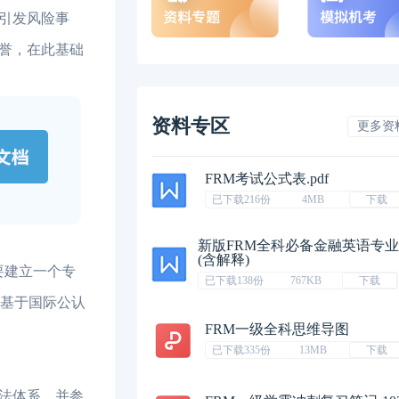
引发风险事
誉，在此基础
资料专区
更多资
FRM考试公式表.pdf
已下载216份
4MB
下载
新版FRM全科必备金融英语专
(含解释)
要建立一个专
已下载138份
767KB
下载
目基于国际公认
FRM一级全科思维导图
已下载335份
13MB
下载
法体系，并参