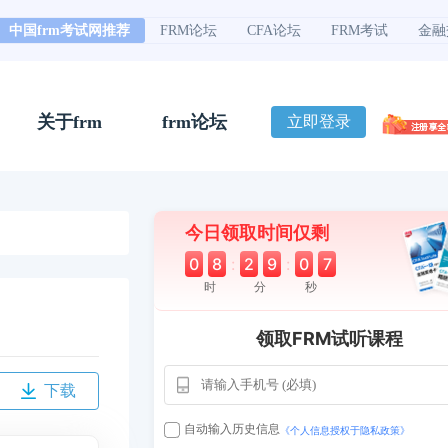
中国frm考试网推荐
FRM论坛
CFA论坛
FRM考试
金融
关于frm
frm论坛
立即登录
今日领取时间仅剩
0
8
:
2
9
:
0
6
时
分
秒
领取FRM试听课程
下载
自动输入历史信息
《个人信息授权于隐私政策》