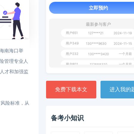
立即预约
用户163
1天前
112****290
1 天前
**AoZ
130****8017
最新参与客户
用户651
127****21
2024-11-19
用户349
130****9630
2024-11-15
用户232
一个月前
130****3420
在海南海口举
用户801
一个月前
112****310
险管理专业人
用户101
130****7983
2024-10-15
业人才和加强监
**dAB
130****2737
2024-10-10
免费下载本文
进入我的
用户987
130****6344
2024-09-13
用户279
130****8868
2024-08-21
与风险标准，从
备考小知识