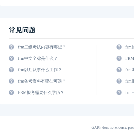
常见问题
frm二级考试内容有哪些？
fr
frm中文全称是什么？
FR
frm以后从事什么工作？
fr
frm备考资料有哪些可选？
fr
FRM报考需要什么学历？
fr
GARP does not endorse, prom