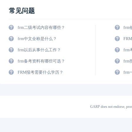
常见问题
frm二级考试内容有哪些？
fr
frm中文全称是什么？
FR
frm以后从事什么工作？
fr
frm备考资料有哪些可选？
fr
FRM报考需要什么学历？
fr
GARP does not endorse, prom