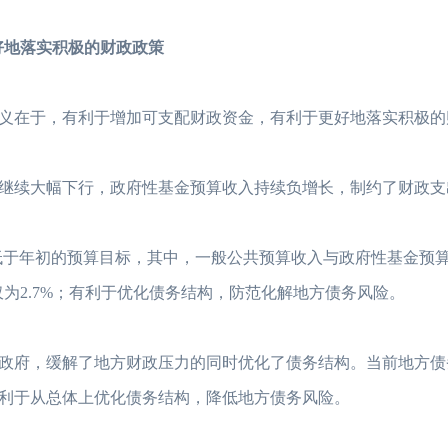
地落实积极的财政政策
在于，有利于增加可支配财政资金，有利于更好地落实积极的
续大幅下行，政府性基金预算收入持续负增长，制约了财政支
2023年FRM考试安排汇总篇
重磅！2023年FRM
2023年FRM报名流程图
资料分享：这些资料
低于年初的预算目标，其中，一般公共预算收入与政府性基金预
FRM考试知识点：特雷诺比率
2023年FRM报名
仅为2.7%；有利于优化债务结构，防范化解地方债务风险。
FRM考试知识点：马科维茨有效前沿
FRM考试时间详情
2023年FRM考试科目及考试内容介绍！
2023年FRM考试
府，缓解了地方财政压力的同时优化了债务结构。当前地方债
利于从总体上优化债务结构，降低地方债务风险。