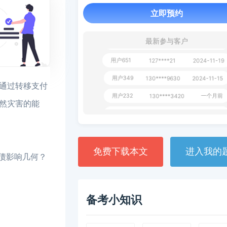
立即预约
用户163
1天前
112****290
1 天前
**AoZ
130****8017
最新参与客户
用户651
127****21
2024-11-19
用户349
130****9630
2024-11-15
部通过转移支付
用户232
一个月前
130****3420
然灾害的能
用户801
一个月前
112****310
用户101
130****7983
2024-10-15
**dAB
130****2737
2024-10-10
免费下载本文
进入我的
国债影响几何？
用户987
130****6344
2024-09-13
用户279
130****8868
2024-08-21
备考小知识