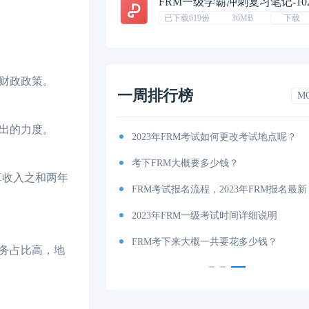
FRM一级学霸冲刺复习笔记-10
已下载619份
36MB
下载
财政政策。
一周排行榜
M
出的力度。
考纲出炉！
2023年FRM考试如何更改考试地点呢？
你有吗（附获取地址）？
考下FRM大概要多少钱？
算收入之和两年
考试时间和费用详解
FRM考试报名流程，2023年FRM报名最新
说明
2023年FRM一级考试时间详细说明
内容、科目以及考试大纲分享！
FRM考下来大概一共要花多少钱？
务占比高，地