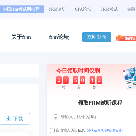
中国frm考试网推荐
FRM论坛
CFA论坛
FRM考试
金融
关于frm
frm论坛
立即登录
今日领取时间仅剩
0
1
:
5
0
:
1
2
时
分
秒
领取FRM试听课程
下载
自动输入历史信息
《个人信息授权于隐私政策》