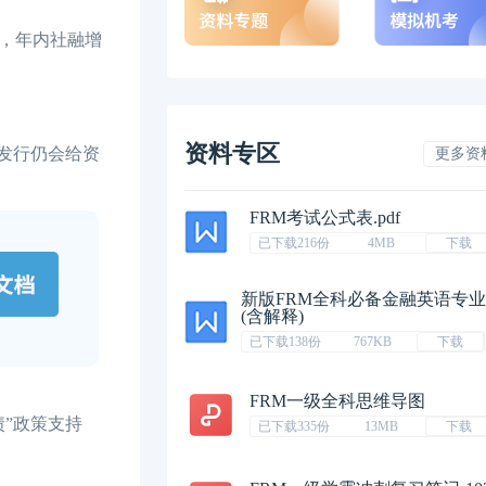
，年内社融增
资料专区
发行仍会给资
更多资
FRM考试公式表.pdf
已下载216份
4MB
下载
新版FRM全科必备金融英语专
(含解释)
已下载138份
767KB
下载
FRM一级全科思维导图
”政策支持
已下载335份
13MB
下载