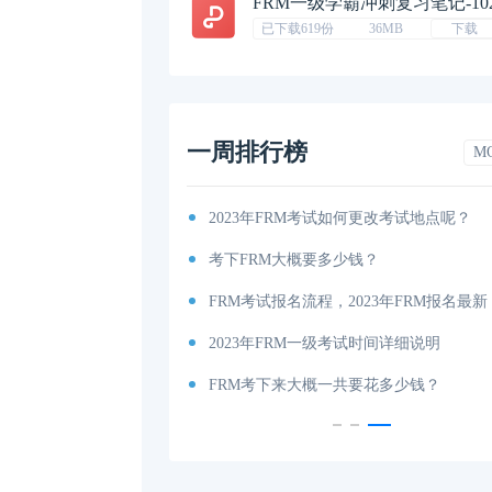
FRM一级学霸冲刺复习笔记-10
已下载619份
36MB
下载
一周排行榜
M
考纲出炉！
2023年FRM考试如何更改考试地点呢？
你有吗（附获取地址）？
考下FRM大概要多少钱？
考试时间和费用详解
FRM考试报名流程，2023年FRM报名最新
说明
2023年FRM一级考试时间详细说明
内容、科目以及考试大纲分享！
FRM考下来大概一共要花多少钱？