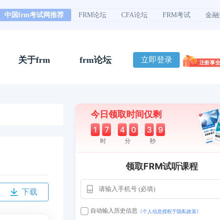
中国frm考试网推荐
FRM论坛
CFA论坛
FRM考试
金融
关于frm
frm论坛
立即登录
今日领取时间仅剩
1
7
:
4
0
:
3
8
时
分
秒
领取FRM试听课程
下载
自动输入历史信息
《个人信息授权于隐私政策》