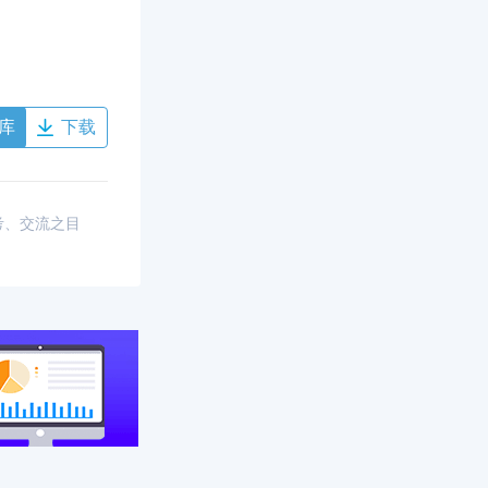
库
下载
考、交流之目