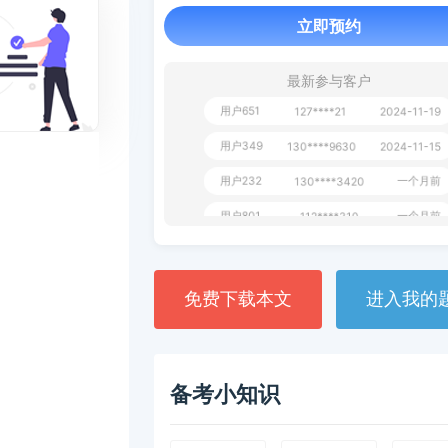
立即预约
用户163
1天前
112****290
1 天前
**AoZ
130****8017
最新参与客户
用户651
127****21
2024-11-19
用户349
130****9630
2024-11-15
用户232
一个月前
130****3420
用户801
一个月前
112****310
用户101
130****7983
2024-10-15
**dAB
130****2737
2024-10-10
免费下载本文
进入我的
用户987
130****6344
2024-09-13
用户279
130****8868
2024-08-21
备考小知识