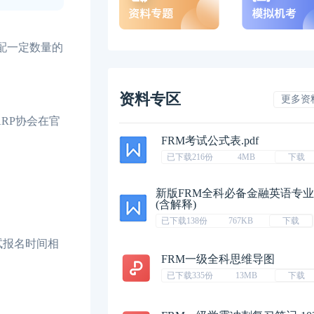
配一定数量的
资料专区
更多资
RP协会在官
FRM考试公式表.pdf
已下载216份
4MB
下载
新版FRM全科必备金融英语专
(含解释)
已下载138份
767KB
下载
试报名时间相
FRM一级全科思维导图
已下载335份
13MB
下载