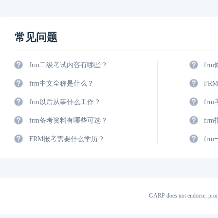
常见问题
frm二级考试内容有哪些？
fr
frm中文全称是什么？
FR
frm以后从事什么工作？
fr
frm备考资料有哪些可选？
fr
FRM报考需要什么学历？
fr
GARP does not endorse, prom