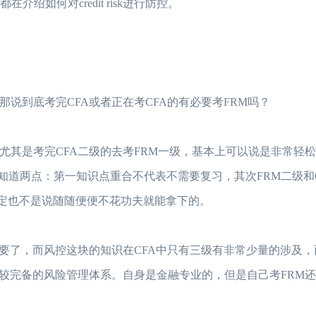
如何对credit risk进行防控。
说到底考完CFA或者正在考CFA的有必要考FRM吗？
2023年FRM考试安
尤其是考完CFA二级的去考FRM一级，基本上可以说是非常轻
2023年FRM报名流
知道两点：第一知识点重合不代表不需要复习，其次FRM二级和
FRM考试知识点：
肯定也不是说随随便便不花功夫就能拿下的。
FRM考试知识点：
2023年FRM考试
，而风控这块的知识在CFA中只有三级有非常少量的涉及，而
较完备的风险管理体系。自身是金融专业的，但是自己考FRM