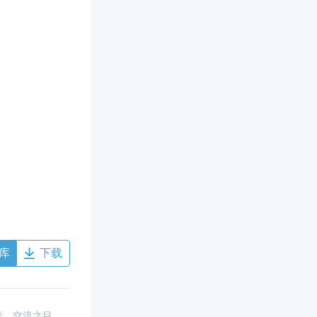
库
下载
考、交流之目