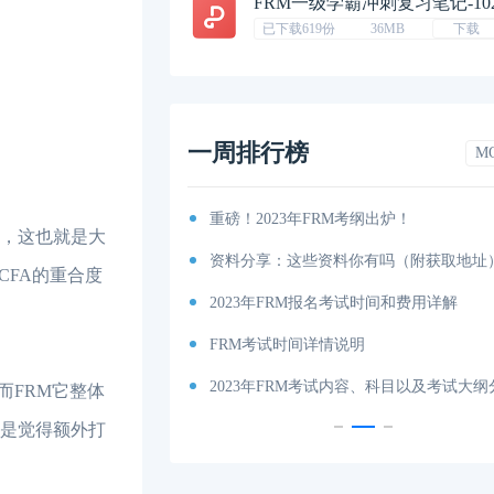
FRM一级学霸冲刺复习笔记-10
已下载619份
36MB
下载
一周排行榜
M
排汇总篇
重磅！2023年FRM考纲出炉！
松，这也就是大
程图
资料分享：这些资料你有吗（附获取地址
CFA的重合度
特雷诺比率
2023年FRM报名考试时间和费用详解
马科维茨有效前沿
FRM考试时间详情说明
科目及考试内容介绍！
2023年FRM考试内容、科目以及考试大
FRM它整体
还是觉得额外打