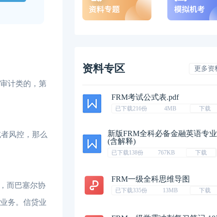
资料专区
更多资
审计类的，第
FRM考试公式表.pdf
已下载216份
4MB
下载
新版FRM全科必备金融英语专
或者风控，那么
(含解释)
已下载138份
767KB
下载
FRM一级全科思维导图
，而巴塞尔协
已下载335份
13MB
下载
贷业务。信贷业