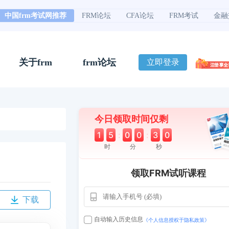
中国frm考试网推荐
FRM论坛
CFA论坛
FRM考试
金融
关于frm
frm论坛
立即登录
今日领取时间仅剩
1
5
:
0
0
:
2
9
时
分
秒
领取FRM试听课程
用户163
1天前
112****290
下载
1 天前
**AoZ
130****8017
自动输入历史信息
《个人信息授权于隐私政策》