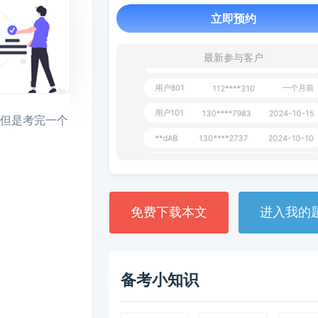
用户651
127****21
2024-11-19
立即预约
用户349
130****9630
2024-11-15
用户232
一个月前
130****3420
最新参与客户
用户801
一个月前
112****310
用户101
130****7983
2024-10-15
，但是考完一个
**dAB
130****2737
2024-10-10
用户987
130****6344
2024-09-13
用户279
130****8868
2024-08-21
免费下载本文
进入我的
备考小知识