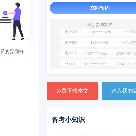
用户651
127****21
2024-11-1
立即预约
用户349
130****9630
2024-11-15
最新参与客户
用户232
一个月前
130****3420
用户801
一个月前
112****310
用户101
130****7983
2024-10-15
景的异同分
**dAB
130****2737
2024-10-10
用户987
130****6344
2024-09-13
用户279
130****8868
2024-08-21
免费下载本文
进入我的
备考小知识