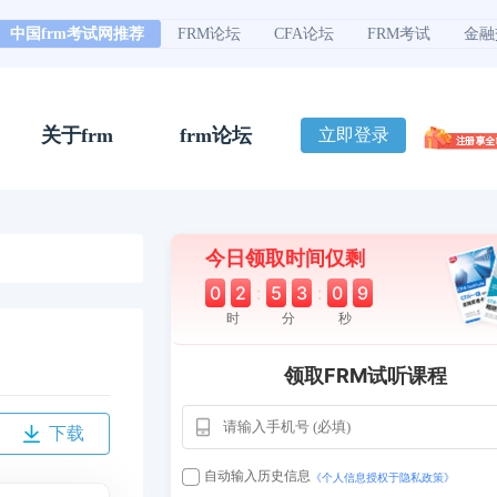
中国frm考试网推荐
FRM论坛
CFA论坛
FRM考试
金融
关于frm
frm论坛
立即登录
今日领取时间仅剩
0
2
:
5
3
:
0
8
时
分
秒
领取FRM试听课程
下载
用户163
1天前
112****290
自动输入历史信息
《个人信息授权于隐私政策》
1 天前
**AoZ
130****8017