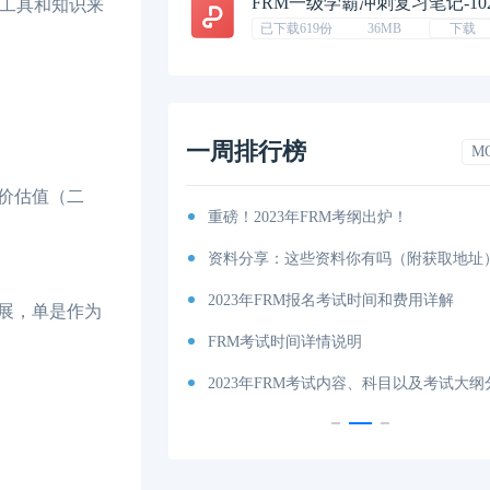
FRM一级学霸冲刺复习笔记-10
工具和知识来
已下载619份
36MB
下载
一周排行榜
M
价估值（二
排汇总篇
重磅！2023年FRM考纲出炉！
程图
资料分享：这些资料你有吗（附获取地址
特雷诺比率
2023年FRM报名考试时间和费用详解
展，单是作为
马科维茨有效前沿
FRM考试时间详情说明
科目及考试内容介绍！
2023年FRM考试内容、科目以及考试大