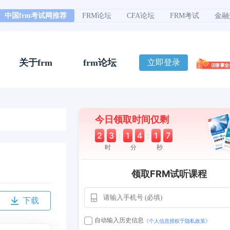
中国frm考试网推荐
FRM论坛
CFA论坛
FRM考试
金融
关于frm
frm论坛
立即登录
今日领取时间仅剩
2
3
:
1
4
:
1
6
时
分
秒
领取FRM试听课程
下载
自动输入历史信息
《个人信息授权于隐私政策》