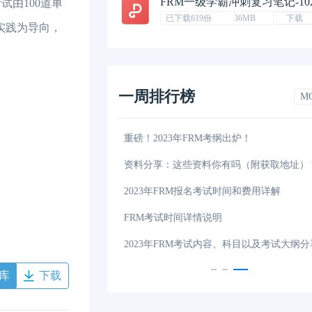
FRM一级学霸冲刺复习笔记-10
试由100道单
已下载619份
36MB
下载
实践为导向，
一周排行榜
M
考纲出炉！
2023年FRM考试如何更改考试地点呢？
你有吗（附获取地址）？
考下FRM大概要多少钱？
考试时间和费用详解
FRM考试报名流程，2023年FRM报名最新
说明
2023年FRM一级考试时间详细说明
内容、科目以及考试大纲分享！
FRM考下来大概一共要花多少钱？
库
下载