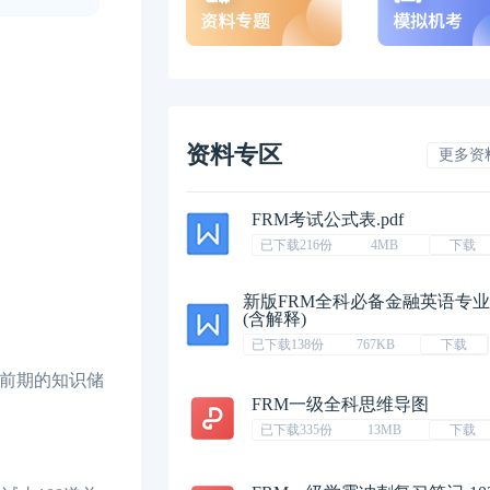
资料专区
更多资
FRM考试公式表.pdf
已下载216份
4MB
下载
新版FRM全科必备金融英语专
(含解释)
已下载138份
767KB
下载
前期的知识储
FRM一级全科思维导图
已下载335份
13MB
下载