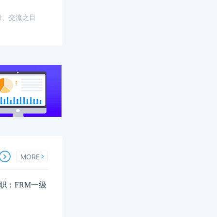
考、交流之目
MORE
职：FRM一级