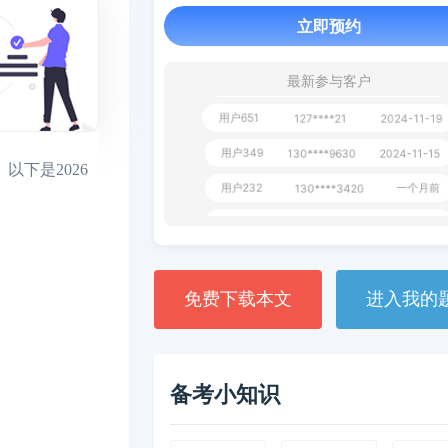
立即预约
用户163
1天前
112****290
1 天前
**AoZ
130****8017
最新参与客户
用户651
127****21
2024-11-19
用户349
130****9630
2024-11-15
下是2026
用户232
一个月前
130****3420
用户801
一个月前
112****310
用户101
130****7983
2024-10-15
**dAB
130****2737
2024-10-10
免费下载本文
进入我的
用户987
130****6344
2024-09-13
用户279
130****8868
2024-08-21
备考小知识