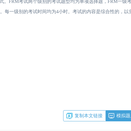
模式。FRM考试两个级别的考试题型均为单项选择题，FRM一级考
同。每一级别的考试时间均为4小时。考试的内容是综合性的，以
2023年FRM考试安排汇总篇
重磅！2023年FRM
2023年FRM报名流程图
资料分享：这些资料
FRM考试知识点：特雷诺比率
2023年FRM报名
FRM考试知识点：马科维茨有效前沿
FRM考试时间详情
2023年FRM考试科目及考试内容介绍！
2023年FRM考试
复制本文链接
模拟题