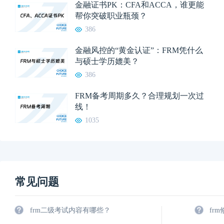
金融证书PK：CFA和ACCA，谁更能
帮你突破职业瓶颈？
386
金融风控的“黄金认证”：FRM凭什么
与硕士学历媲美？
386
FRM备考周期多久？合理规划一次过
线！
1035
常见问题
frm二级考试内容有哪些？
fr