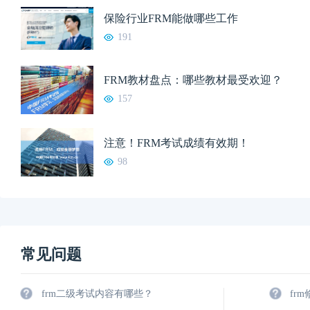
保险行业FRM能做哪些工作
191
FRM教材盘点：哪些教材最受欢迎？
157
注意！FRM考试成绩有效期！
98
常见问题
frm二级考试内容有哪些？
fr