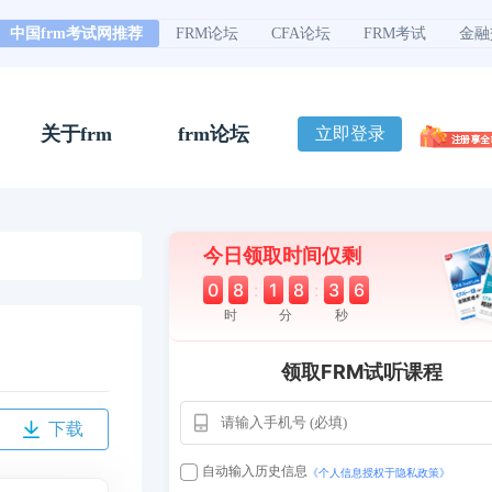
中国frm考试网推荐
FRM论坛
CFA论坛
FRM考试
金融
关于frm
frm论坛
立即登录
今日领取时间仅剩
0
8
:
1
8
:
3
6
时
分
秒
领取FRM试听课程
下载
用户163
1天
112****290
自动输入历史信息
《个人信息授权于隐私政策》