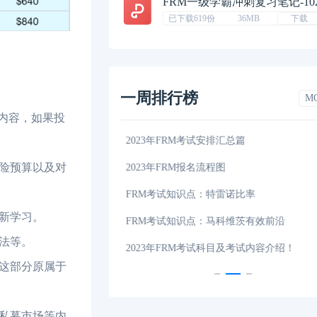
FRM一级学霸冲刺复习笔记-10
已下载619份
36MB
下载
一周排行榜
M
内容，如果投
排汇总篇
重磅！2023年FRM考纲出炉！
险预算以及对
程图
资料分享：这些资料你有吗（附获取地址
特雷诺比率
2023年FRM报名考试时间和费用详解
新学习。
马科维茨有效前沿
FRM考试时间详情说明
法等。
科目及考试内容介绍！
2023年FRM考试内容、科目以及考试大
这部分原属于
私募市场等内