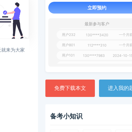
1 天
**AoZ
130****8017
立即预约
用户651
127****21
2024-11-1
用户349
130****9630
2024-11-1
最新参与客户
用户232
一个月
130****3420
用户801
一个月
112****310
天就来为大家
用户101
130****7983
2024-10-1
**dAB
130****2737
2024-10-1
用户987
130****6344
2024-09-1
用户279
130****8868
2024-08-2
免费下载本文
进入我的
备考小知识