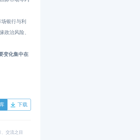
市场银行与利
缘政治风险、
要变化集中在
库
下载
考、交流之目