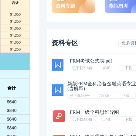
资料专区
更多资
FRM考试公式表.pdf
已下载216份
4MB
下载
新版FRM全科必备金融英语专
(含解释)
已下载138份
767KB
下载
FRM一级全科思维导图
已下载335份
13MB
下载