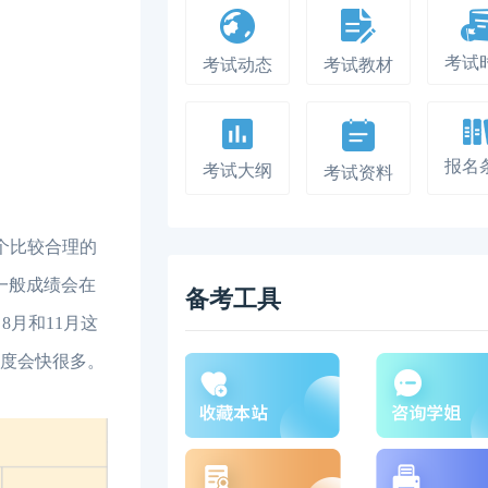
考试
考试动态
考试教材
报名
考试大纲
考试资料
个比较合理的
一般成绩会在
备考工具
8月和11月这
速度会快很多。