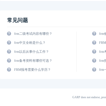
常见问题
frm二级考试内容有哪些？
fr
frm中文全称是什么？
FR
frm以后从事什么工作？
fr
frm备考资料有哪些可选？
fr
FRM报考需要什么学历？
fr
GARP does not endorse, prom