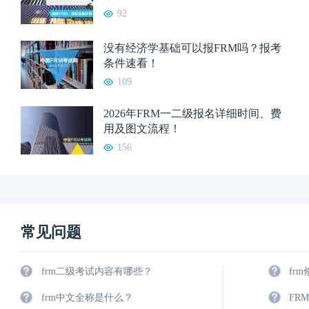
92
没有经济学基础可以报FRM吗？报考
条件速看！
109
2026年FRM一二级报名详细时间、费
用及图文流程！
156
常见问题
frm二级考试内容有哪些？
fr
frm中文全称是什么？
FR