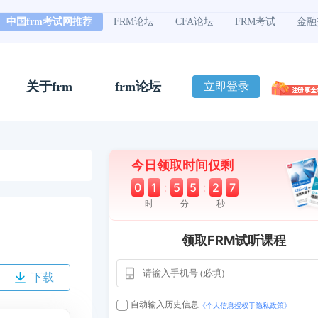
中国frm考试网推荐
FRM论坛
CFA论坛
FRM考试
金融
关于frm
frm论坛
立即登录
今日领取时间仅剩
0
1
:
5
5
:
2
6
时
分
秒
领取FRM试听课程
下载
自动输入历史信息
《个人信息授权于隐私政策》
用户163
1天
112****290