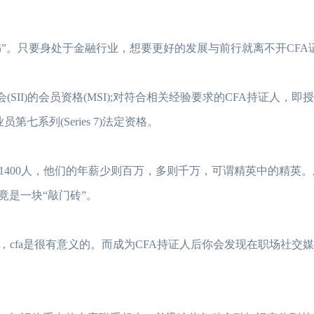
书”。只要身处于金融行业，想要更好的发展与前行就离不开CFA
(SII)的会员资格(MSI);对符合相关经验要求的CFA持证人，
第七系列(Series 7)法定资格。
约1400人，他们的年薪少则百万，多则千万，可谓精英中的精英
竟是一块“敲门砖”。
cfa是很有意义的。而成为CFA持证人后你会发现在职场社交