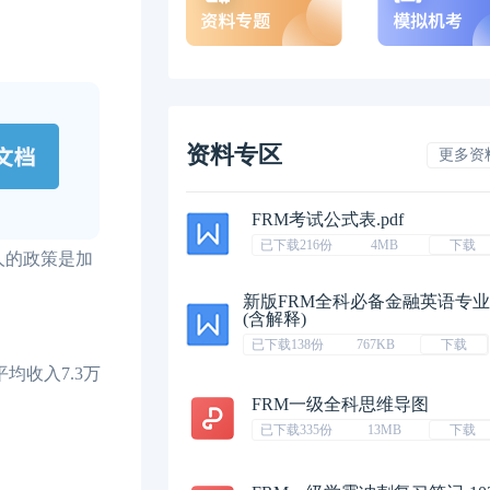
资料专区
更多资
FRM考试公式表.pdf
已下载216份
4MB
下载
人的政策是加
新版FRM全科必备金融英语专
(含解释)
已下载138份
767KB
下载
均收入7.3万
FRM一级全科思维导图
已下载335份
13MB
下载