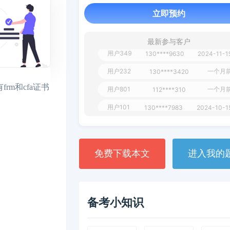
1 天
**AoZ
130****8017
立即预约
用户651
127****21
2024-11-1
最新参与客户
用户349
130****9630
2024-11-1
用户232
一个月
130****3420
用户801
一个月
112****310
m和cfa证书
用户101
130****7983
2024-10-1
**dAB
130****2737
2024-10-1
用户987
130****6344
2024-09-1
免费下载本文
进入我的
用户279
130****8868
2024-08-2
备考小知识