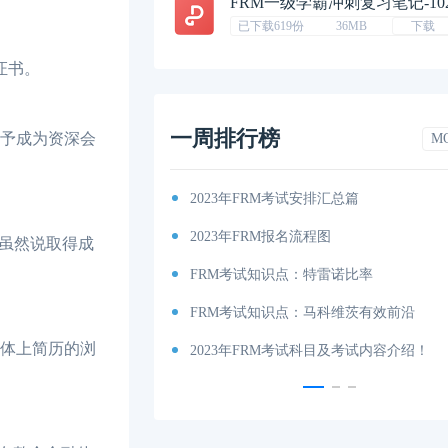
FRM一级学霸冲刺复习笔记-10
已下载619份
36MB
下载
证书。
一周排行榜
即授予成为资深会
M
2023年FRM考试安排汇总篇
2023年FRM报名流程图
。虽然说取得成
FRM考试知识点：特雷诺比率
FRM考试知识点：马科维茨有效前沿
媒体上简历的浏
2023年FRM考试科目及考试内容介绍！