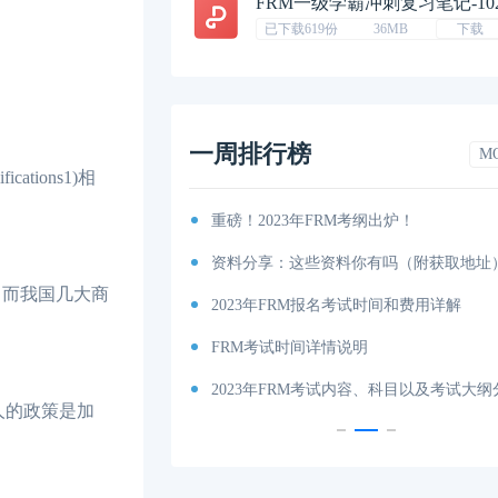
FRM一级学霸冲刺复习笔记-10
已下载619份
36MB
下载
一周排行榜
M
cations1)相
排汇总篇
重磅！2023年FRM考纲出炉！
程图
资料分享：这些资料你有吗（附获取地址
，而我国几大商
特雷诺比率
2023年FRM报名考试时间和费用详解
马科维茨有效前沿
FRM考试时间详情说明
科目及考试内容介绍！
2023年FRM考试内容、科目以及考试大
人的政策是加