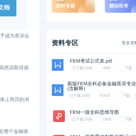
即授予成为资深会
资料专区
更多资
FRM考试公式表.pdf
。虽然说取得成
已下载216份
4MB
下载
新版FRM全科必备金融英语专
(含解释)
已下载138份
767KB
下载
媒体上简历的浏
FRM一级全科思维导图
已下载335份
13MB
下载
在整个金融体