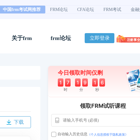
中国frm考试网推荐
FRM论坛
CFA论坛
FRM考试
金融
关于frm
frm论坛
立即登录
今日领取时间仅剩
1
7
:
1
9
:
1
5
时
分
秒
领取FRM试听课程
下载
用户163
1天前
112****290
1 天前
**AoZ
130****8017
自动输入历史信息
《个人信息授权于隐私政策》