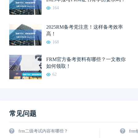
164
2025RM备考党注意！这样备考效率
高！
168
FRM官方备考资料有哪些？一文教你
如何领取！
62
常见问题
frm二级考试内容有哪些？
fr