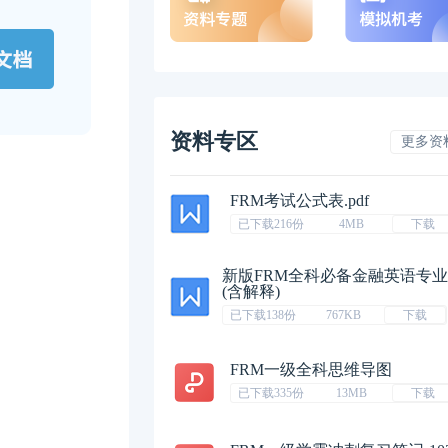
资料专区
更多资
FRM考试公式表.pdf
已下载216份
4MB
下载
新版FRM全科必备金融英语专
(含解释)
已下载138份
767KB
下载
FRM一级全科思维导图
已下载335份
13MB
下载