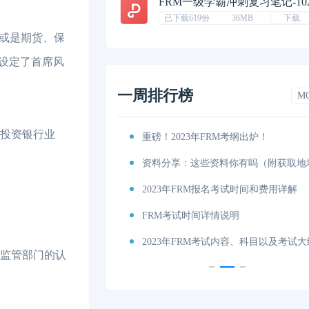
FRM一级学霸冲刺复习笔记-10
已下载619份
36MB
下载
或是期货、保
已设定了首席风
一周排行榜
M
，投资银行业
排汇总篇
重磅！2023年FRM考纲出炉！
程图
资料分享：这些资料你有吗（附获取地址
特雷诺比率
2023年FRM报名考试时间和费用详解
马科维茨有效前沿
FRM考试时间详情说明
科目及考试内容介绍！
2023年FRM考试内容、科目以及考试大
融监管部门的认