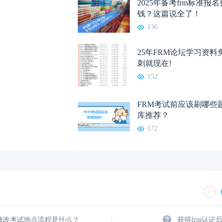
2025年备考frm标准报
钱？这篇说全了！
136
25年FRM论坛学习资
刺就现在!
152
FRM考试前应该刷哪些
库推荐？
172
m修改考试地点流程是什么？
获得frm认证