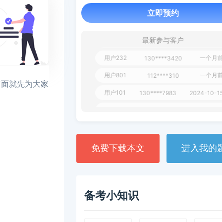
1 天
**AoZ
130****8017
立即预约
用户651
127****21
2024-11-1
用户349
130****9630
2024-11-15
最新参与客户
用户232
一个月前
130****3420
用户801
一个月前
112****310
下面就先为大家
用户101
130****7983
2024-10-15
**dAB
130****2737
2024-10-10
用户987
130****6344
2024-09-13
用户279
130****8868
2024-08-21
免费下载本文
进入我的
备考小知识