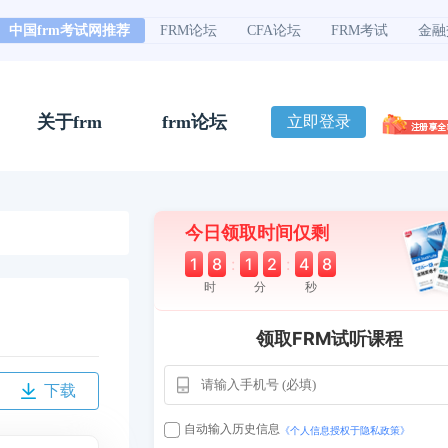
中国frm考试网推荐
FRM论坛
CFA论坛
FRM考试
金融
关于frm
frm论坛
立即登录
今日领取时间仅剩
1
8
:
1
2
:
4
7
时
分
秒
领取FRM试听课程
下载
用户163
1天前
112****290
自动输入历史信息
《个人信息授权于隐私政策》