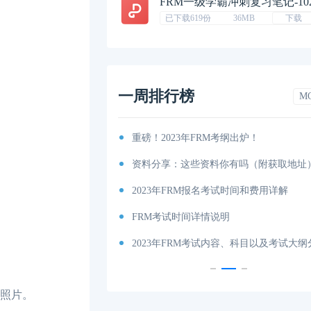
FRM一级学霸冲刺复习笔记-10
已下载619份
36MB
下载
一周排行榜
M
排汇总篇
重磅！2023年FRM考纲出炉！
程图
资料分享：这些资料你有吗（附获取地址
特雷诺比率
2023年FRM报名考试时间和费用详解
马科维茨有效前沿
FRM考试时间详情说明
科目及考试内容介绍！
2023年FRM考试内容、科目以及考试大
生照片。