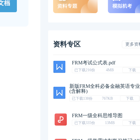
资料专区
更多资
FRM考试公式表.pdf
已下载216份
4MB
下载
新版FRM全科必备金融英语专
(含解释)
已下载138份
767KB
下载
FRM一级全科思维导图
已下载335份
13MB
下载