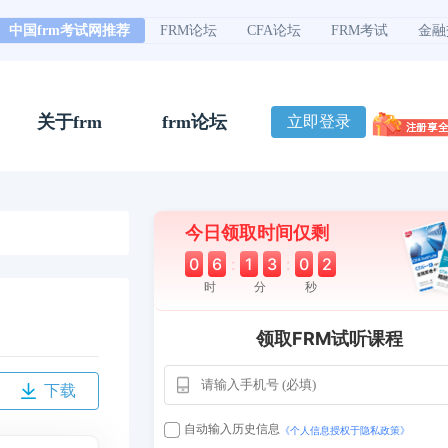
中国frm考试网推荐
FRM论坛
CFA论坛
FRM考试
金融
关于frm
frm论坛
立即登录
今日领取时间仅剩
0
6
:
1
3
:
0
1
时
分
秒
领取FRM试听课程
用户163
1天前
112****290
下载
1 天前
**AoZ
130****8017
自动输入历史信息
《个人信息授权于隐私政策》