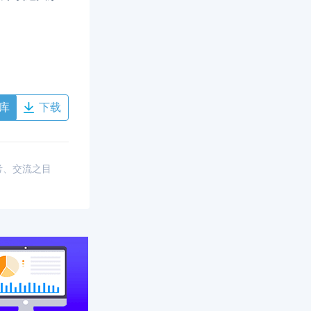
库
下载
考、交流之目