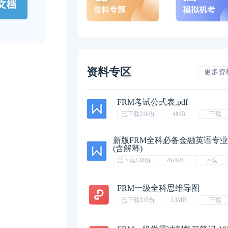
资料专区
更多资
FRM考试公式表.pdf
已下载216份
4MB
下载
新版FRM全科必备金融英语专
(含解释)
已下载138份
767KB
下载
FRM一级全科思维导图
已下载335份
13MB
下载