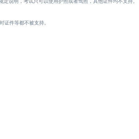
应的规定说明，考试只可以使用护照或者驾照，其他证件均不支持。
时证件等都不被支持。
2023年FRM考试安排汇总篇
重磅！2023年FRM
2023年FRM报名流程图
资料分享：这些资料
FRM考试知识点：特雷诺比率
2023年FRM报名
FRM考试知识点：马科维茨有效前沿
FRM考试时间详情
2023年FRM考试科目及考试内容介绍！
2023年FRM考试