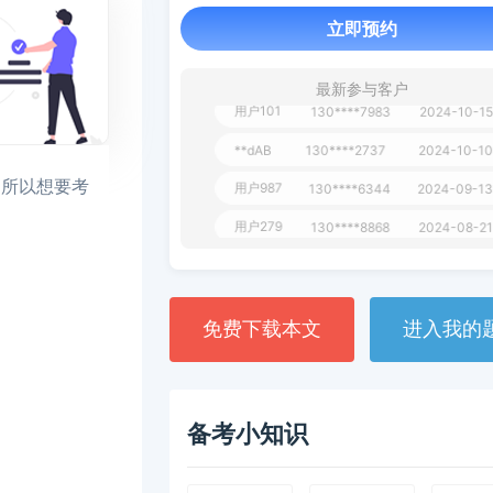
立即预约
最新参与客户
用户163
1天
112****290
1 天
**AoZ
130****8017
，所以想要考
用户651
127****21
2024-11-19
用户349
130****9630
2024-11-1
用户232
一个月
130****3420
用户801
一个月
112****310
免费下载本文
进入我的
用户101
130****7983
2024-10-1
**dAB
130****2737
2024-10-1
用户987
130****6344
2024-09-1
备考小知识
用户279
130****8868
2024-08-2