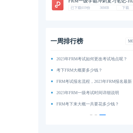
FRM一级学霸冲刺复习笔记-10
已下载619份
36MB
下载
一周排行榜
M
考纲出炉！
2023年FRM考试如何更改考试地点呢？
你有吗（附获取地址）？
考下FRM大概要多少钱？
考试时间和费用详解
FRM考试报名流程，2023年FRM报名最新
说明
2023年FRM一级考试时间详细说明
内容、科目以及考试大纲分享！
FRM考下来大概一共要花多少钱？