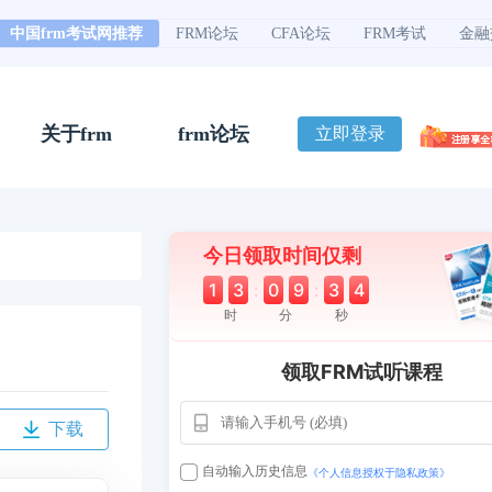
中国frm考试网推荐
FRM论坛
CFA论坛
FRM考试
金融
关于frm
frm论坛
立即登录
今日领取时间仅剩
1
3
:
0
9
:
3
3
时
分
秒
领取FRM试听课程
下载
自动输入历史信息
《个人信息授权于隐私政策》