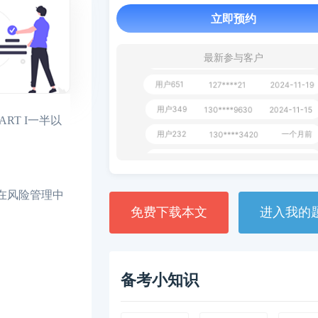
立即预约
用户163
1天前
112****290
1 天前
**AoZ
130****8017
最新参与客户
用户651
127****21
2024-11-19
用户349
130****9630
2024-11-15
RT I一半以
用户232
一个月前
130****3420
用户801
一个月前
112****310
用户101
130****7983
2024-10-15
品在风险管理中
**dAB
130****2737
2024-10-10
免费下载本文
进入我的
用户987
130****6344
2024-09-13
用户279
130****8868
2024-08-21
备考小知识