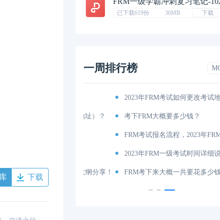
FRM一级学霸冲刺复习笔记-10
已下载619份
36MB
下载
一周排行榜
M
考纲出炉！
2023年FRM考试如何更改考试地点呢？
你有吗（附获取地址）？
考下FRM大概要多少钱？
考试时间和费用详解
FRM考试报名流程，2023年FRM报名最新
说明
2023年FRM一级考试时间详细说明
内容、科目以及考试大纲分享！
FRM考下来大概一共要花多少钱？
库
下载