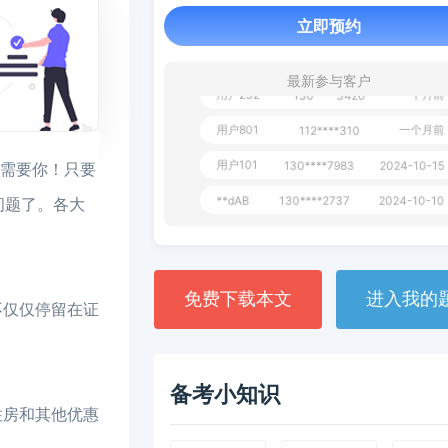
用户651
127****21
2024-11-1
立即预约
用户349
130****9630
2024-11-15
最新参与客户
用户232
一个月前
130****3420
用户801
一个月前
112****310
用户101
130****7983
2024-10-15
我需要你！只要
**dAB
130****2737
2024-10-10
问题了。各大
用户987
130****6344
2024-09-13
用户279
130****8868
2024-08-21
免费下载本文
进入我的
不仅仅停留在证
备考小知识
住房和其他优惠