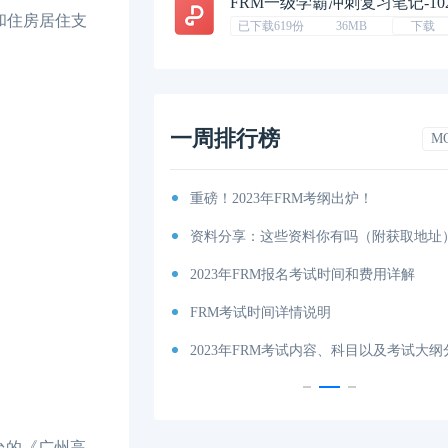
FRM一级学霸冲刺复习笔记-10
和住房居住支
已下载619份
36MB
下载
一周排行榜
M
排汇总篇
重磅！2023年FRM考纲出炉！
程图
资料分享：这些资料你有吗（附获取地址
特雷诺比率
2023年FRM报名考试时间和费用详解
马科维茨有效前沿
FRM考试时间详情说明
科目及考试内容介绍！
2023年FRM考试内容、科目以及考试大
台的《广州高