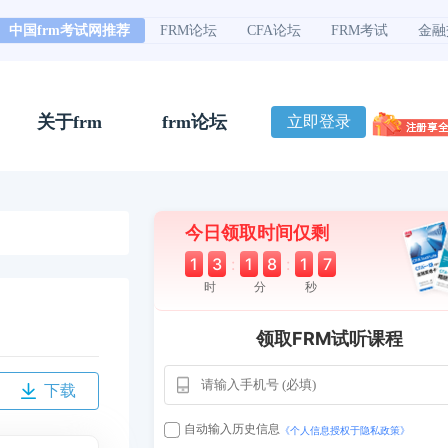
中国frm考试网推荐
FRM论坛
CFA论坛
FRM考试
金融
关于frm
frm论坛
立即登录
今日领取时间仅剩
1
3
:
1
8
:
1
6
时
分
秒
领取FRM试听课程
下载
用户163
1天前
112****290
1 天前
**AoZ
130****8017
自动输入历史信息
《个人信息授权于隐私政策》