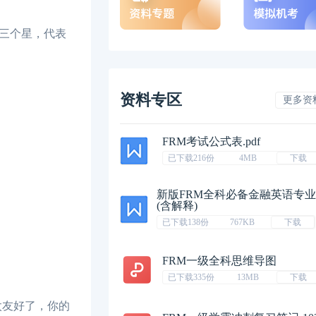
数三个星，代表
资料专区
更多资
FRM考试公式表.pdf
已下载216份
4MB
下载
新版FRM全科必备金融英语专
(含解释)
已下载138份
767KB
下载
FRM一级全科思维导图
已下载335份
13MB
下载
太友好了，你的