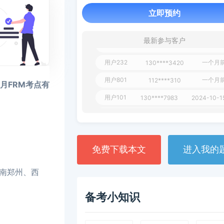
1 天
**AoZ
130****8017
立即预约
用户651
127****21
2024-11-1
用户349
130****9630
2024-11-1
最新参与客户
用户232
一个月
130****3420
用户801
一个月
112****310
5月FRM考点有
用户101
130****7983
2024-10-1
**dAB
130****2737
2024-10-1
用户987
130****6344
2024-09-1
用户279
130****8868
2024-08-2
免费下载本文
进入我的
南郑州、西
备考小知识