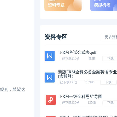
资料专区
更多资
FRM考试公式表.pdf
已下载216份
4MB
下载
新版FRM全科必备金融英语专
(含解释)
已下载138份
767KB
下载
些规则，希望这
FRM一级全科思维导图
已下载335份
13MB
下载