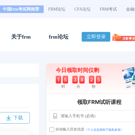
中国frm考试网推荐
FRM论坛
CFA论坛
FRM考试
金融
关于frm
frm论坛
立即登录
今日领取时间仅剩
1
5
:
3
8
:
2
4
时
分
秒
领取FRM试听课程
下载
用户163
1天
112****290
自动输入历史信息
《个人信息授权于隐私政策》