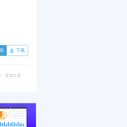
库
下载
考、交流之目