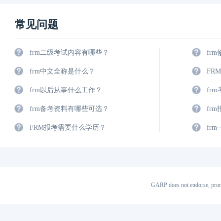
常见问题
frm二级考试内容有哪些？
fr
frm中文全称是什么？
FR
frm以后从事什么工作？
fr
frm备考资料有哪些可选？
fr
FRM报考需要什么学历？
fr
GARP does not endorse, prom