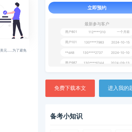
立即预约
用户349
130****9630
2024-11-15
用户232
一个月前
130****3420
最新参与客户
用户801
一个月前
112****310
用户101
130****7983
2024-10-15
**dAB
130****2737
2024-10-10
.....
为了避免
用户987
130****6344
2024-09-13
用户279
130****8868
2024-08-21
免费下载本文
进入我的
备考小知识