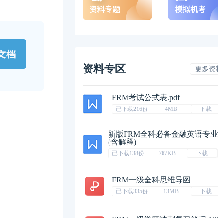
资料专区
更多资
FRM考试公式表.pdf
已下载216份
4MB
下载
新版FRM全科必备金融英语专
(含解释)
已下载138份
767KB
下载
FRM一级全科思维导图
已下载335份
13MB
下载