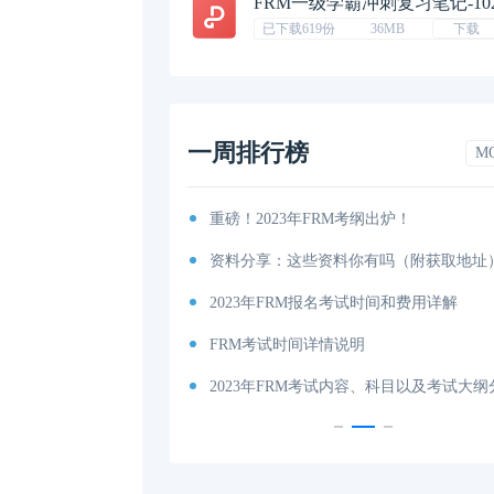
FRM一级学霸冲刺复习笔记-10
已下载619份
36MB
下载
一周排行榜
M
考纲出炉！
2023年FRM考试如何更改考试地点呢？
你有吗（附获取地址）？
考下FRM大概要多少钱？
考试时间和费用详解
FRM考试报名流程，2023年FRM报名最新
说明
2023年FRM一级考试时间详细说明
内容、科目以及考试大纲分享！
FRM考下来大概一共要花多少钱？