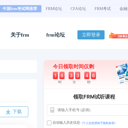
中国frm考试网推荐
FRM论坛
CFA论坛
FRM考试
金融
关于frm
frm论坛
立即登录
今日领取时间仅剩
1
6
:
3
3
:
4
5
时
分
秒
领取FRM试听课程
用户163
1天前
112****290
下载
1 天前
**AoZ
130****8017
自动输入历史信息
《个人信息授权于隐私政策》
用户651
127****21
2024-11-19