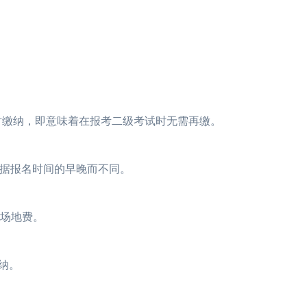
FRM考试时缴纳，即意味着在报考二级考试时无需再缴。
2023年FRM考试安排汇总篇
重磅！2023年FRM
2023年FRM报名流程图
资料分享：这些资料
考试费依据报名时间的早晚而不同。
FRM考试知识点：特雷诺比率
2023年FRM报名
FRM考试知识点：马科维茨有效前沿
FRM考试时间详情
一次场地费。
2023年FRM考试科目及考试内容介绍！
2023年FRM考试
缴纳。