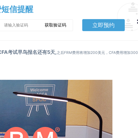
费短信提醒
立即预约
获取验证码
CFA考试早鸟报名还有5天,
之后FRM费用将增加200美元，CFA费用增加300美元.