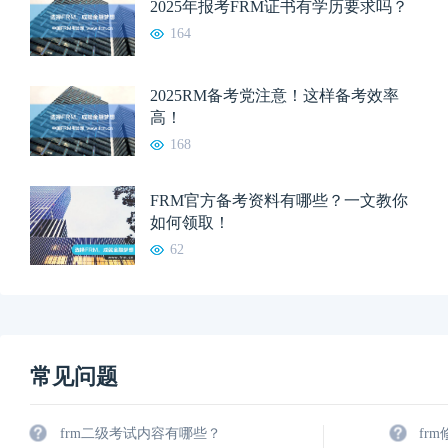
2025年报考FRM证书有学历要求吗？
164
2025RM备考党注意！这样备考效率
高！
168
FRM官方备考资料有哪些？一文教你
如何领取！
62
常见问题
frm二级考试内容有哪些？
fr