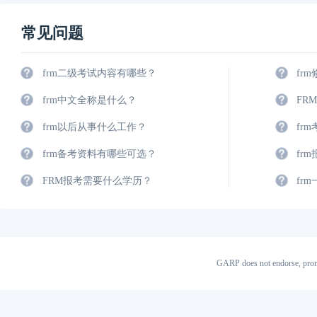
常见问题
frm二级考试内容有哪些？
fr
frm中文全称是什么？
FR
frm以后从事什么工作？
fr
frm备考资料有哪些可选？
fr
FRM报考需要什么学历？
fr
GARP does not endorse, prom