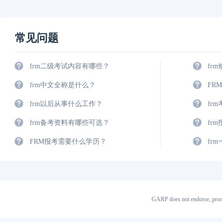
常见问题
frm二级考试内容有哪些？
fr
frm中文全称是什么？
FR
frm以后从事什么工作？
fr
frm备考资料有哪些可选？
fr
FRM报考需要什么学历？
fr
GARP does not endorse, prom