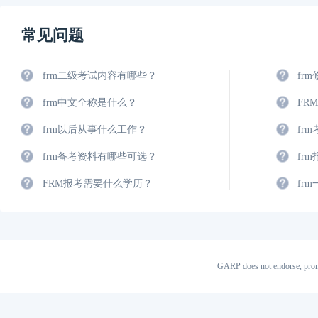
常见问题
frm二级考试内容有哪些？
fr
frm中文全称是什么？
FR
frm以后从事什么工作？
fr
frm备考资料有哪些可选？
fr
FRM报考需要什么学历？
fr
GARP does not endorse, prom