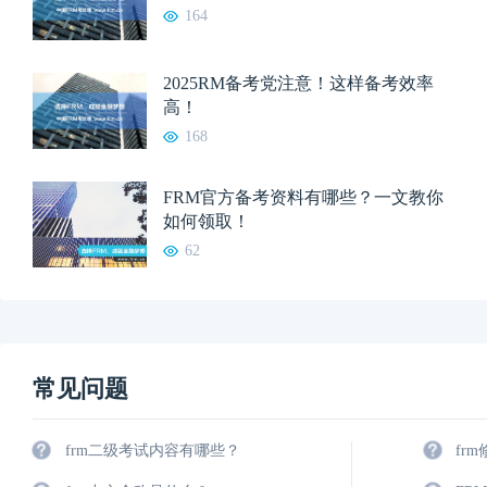
164
2025RM备考党注意！这样备考效率
高！
168
FRM官方备考资料有哪些？一文教你
如何领取！
62
常见问题
frm二级考试内容有哪些？
fr