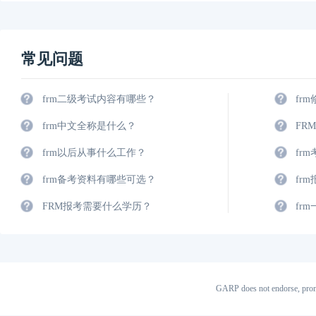
常见问题
frm二级考试内容有哪些？
fr
frm中文全称是什么？
FR
frm以后从事什么工作？
fr
frm备考资料有哪些可选？
fr
FRM报考需要什么学历？
fr
GARP does not endorse, prom