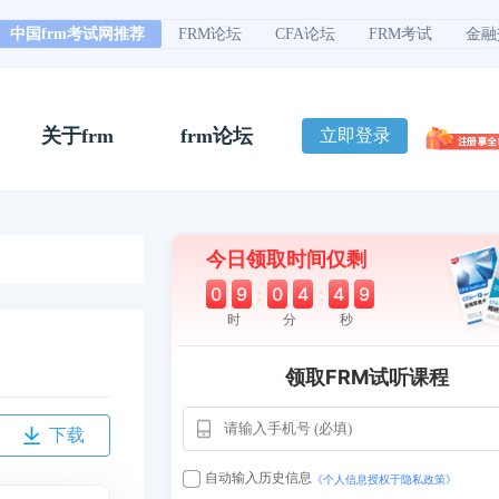
中国frm考试网推荐
FRM论坛
CFA论坛
FRM考试
金融
关于frm
frm论坛
立即登录
今日领取时间仅剩
0
9
:
0
4
:
4
9
时
分
秒
领取FRM试听课程
下载
自动输入历史信息
《个人信息授权于隐私政策》