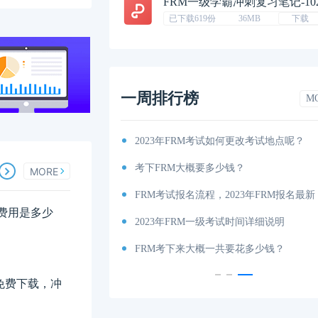
FRM一级学霸冲刺复习笔记-10
已下载619份
36MB
下载
一周排行榜
M
考纲出炉！
2023年FRM考试如何更改考试地点呢？
你有吗（附获取地址）？
考下FRM大概要多少钱？
MORE
考试时间和费用详解
FRM考试报名流程，2023年FRM报名最新
名费用是多少
说明
2023年FRM一级考试时间详细说明
内容、科目以及考试大纲分享！
FRM考下来大概一共要花多少钱？
料免费下载，冲