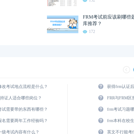
152
FRM考试前应该刷哪些
库推荐？
172
m修改考试地点流程是什么？
获得frm认证
M持证人适合哪些岗位？
FRR与FRM
m考试需要带的东西有哪些？
frm考试习题
m报名需要两年工作经验吗？
frm本科在校
m一级考试内容有什么？
英文不行能考f