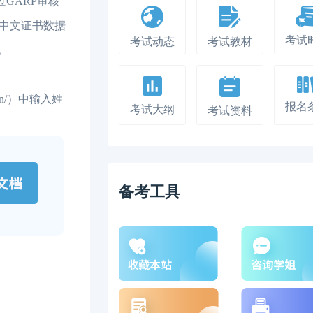
过GARP审核
，中文证书数据
考试
考试动态
考试教材
。
cn/）中输入姓
报名
考试大纲
考试资料
备考工具