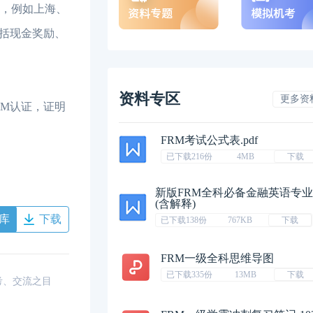
利，例如上海、
括现金奖励、
资料专区
更多资
RM认证，证明
FRM考试公式表.pdf
已下载216份
4MB
下载
新版FRM全科必备金融英语专
(含解释)
库
下载
已下载138份
767KB
下载
FRM一级全科思维导图
已下载335份
13MB
下载
考、交流之目