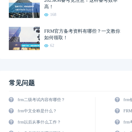
2025RM备考党注意！这样备考效率
高！
168
FRM官方备考资料有哪些？一文教你
如何领取！
62
常见问题
frm二级考试内容有哪些？
fr
frm中文全称是什么？
FR
frm以后从事什么工作？
fr