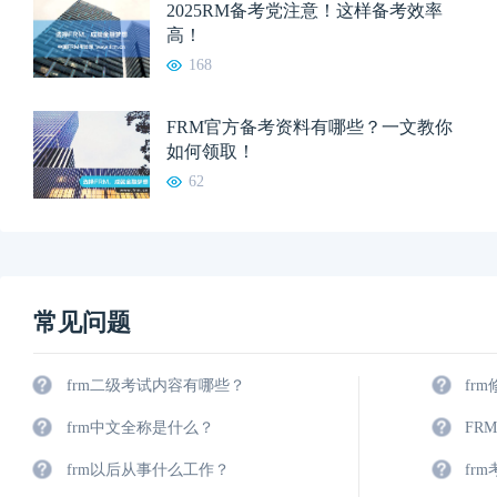
2025RM备考党注意！这样备考效率
高！
168
FRM官方备考资料有哪些？一文教你
如何领取！
62
常见问题
frm二级考试内容有哪些？
fr
frm中文全称是什么？
FR
frm以后从事什么工作？
fr