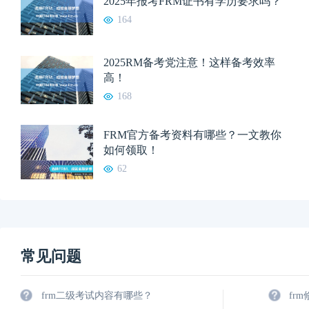
2025年报考FRM证书有学历要求吗？
164
2025RM备考党注意！这样备考效率
高！
168
FRM官方备考资料有哪些？一文教你
如何领取！
62
常见问题
frm二级考试内容有哪些？
fr