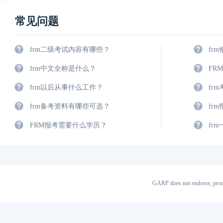
常见问题
frm二级考试内容有哪些？
fr
frm中文全称是什么？
FR
frm以后从事什么工作？
fr
frm备考资料有哪些可选？
fr
FRM报考需要什么学历？
fr
GARP does not endorse, prom