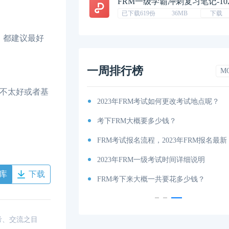
FRM一级学霸冲刺复习笔记-10
已下载619份
36MB
下载
，都建议最好
一周排行榜
M
文不太好或者基
考纲出炉！
2023年FRM考试如何更改考试地点呢？
你有吗（附获取地址）？
考下FRM大概要多少钱？
考试时间和费用详解
FRM考试报名流程，2023年FRM报名最新
说明
2023年FRM一级考试时间详细说明
库
下载
内容、科目以及考试大纲分享！
FRM考下来大概一共要花多少钱？
考、交流之目