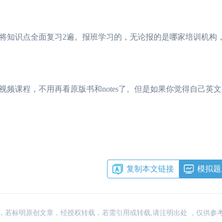
将知识点全面复习2遍。报班学习的，无论报的是哪家培训机构
频课程，不用再看原版书和notes了。但是如果你觉得自己英
2023年FRM考试安排汇总篇
重磅！2023年FRM
2023年FRM报名流程图
资料分享：这些资料
FRM考试知识点：特雷诺比率
2023年FRM报名
FRM考试知识点：马科维茨有效前沿
FRM考试时间详情
复制本文链接
模拟题
2023年FRM考试科目及考试内容介绍！
2023年FRM考试
：网络，若标明原创文章，经授权转载，若需引用或转载,请注明出处 ，仅供参