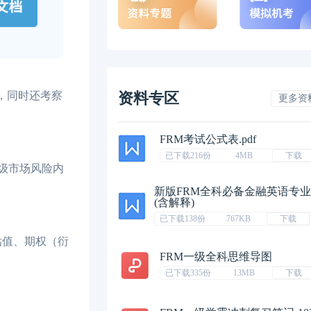
，同时还考察
资料专区
更多资
FRM考试公式表.pdf
已下载216份
4MB
下载
二级市场风险内
新版FRM全科必备金融英语专
(含解释)
已下载138份
767KB
下载
估值、期权（衍
FRM一级全科思维导图
已下载335份
13MB
下载