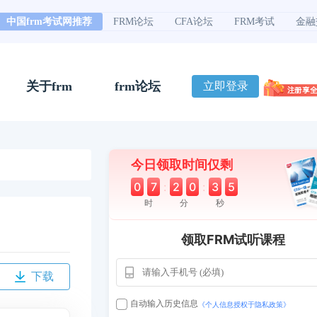
中国frm考试网推荐
FRM论坛
CFA论坛
FRM考试
金融
关于frm
frm论坛
立即登录
今日领取时间仅剩
0
7
:
2
0
:
3
4
时
分
秒
领取FRM试听课程
下载
自动输入历史信息
《个人信息授权于隐私政策》