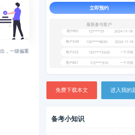
用户163
1天前
112****290
立即预约
1 天前
**AoZ
130****8017
最新参与客户
用户651
127****21
2024-11-19
用户349
130****9630
2024-11-15
用户232
一个月前
130****3420
看出，一级偏重
用户801
一个月前
112****310
用户101
130****7983
2024-10-15
**dAB
130****2737
2024-10-10
免费下载本文
进入我的
用户987
130****6344
2024-09-13
用户279
130****8868
2024-08-21
备考小知识