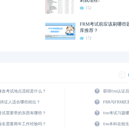
刺就现在!
152
FRM考试前应该刷哪些
库推荐？
172
m修改考试地点流程是什么？
获得frm认证
M持证人适合哪些岗位？
FRR与FRM
m考试需要带的东西有哪些？
frm考试习题
m报名需要两年工作经验吗？
frm本科在校