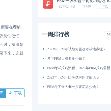
FRM一级学霸冲刺复习笔记-10
已下载619份
36MB
下载
，而要在理解
一周排行榜
M
强制性记忆，
会时，搞清楚
考纲出炉！
2023年FRM考试如何更改考试地点呢？
录下来，这就
你有吗（附获取地址）？
考下FRM大概要多少钱？
考试时间和费用详解
FRM考试报名流程，2023年FRM报名最新
说明
2023年FRM一级考试时间详细说明
内容、科目以及考试大纲分享！
FRM考下来大概一共要花多少钱？
库
下载