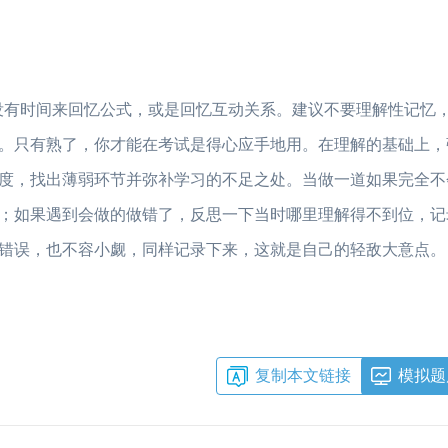
根本没有时间来回忆公式，或是回忆互动关系。建议不要理解性记忆
。只有熟了，你才能在考试是得心应手地用。在理解的基础上，
度，找出薄弱环节并弥补学习的不足之处。当做一道如果完全不
2023年FRM考试安排汇总篇
重磅！2023年FRM
；如果遇到会做的做错了，反思一下当时哪里理解得不到位，记
2023年FRM报名流程图
资料分享：这些资料
错误，也不容小觑，同样记录下来，这就是自己的轻敌大意点。
FRM考试知识点：特雷诺比率
2023年FRM报名
FRM考试知识点：马科维茨有效前沿
FRM考试时间详情
2023年FRM考试科目及考试内容介绍！
2023年FRM考试
复制本文链接
模拟题