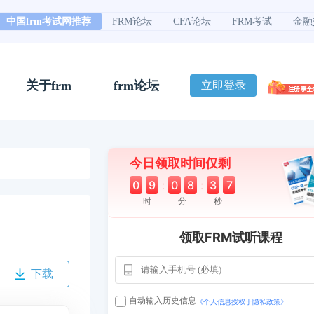
中国frm考试网推荐
FRM论坛
CFA论坛
FRM考试
金融
关于frm
frm论坛
立即登录
今日领取时间仅剩
0
9
:
0
8
:
3
6
时
分
秒
领取FRM试听课程
下载
自动输入历史信息
《个人信息授权于隐私政策》