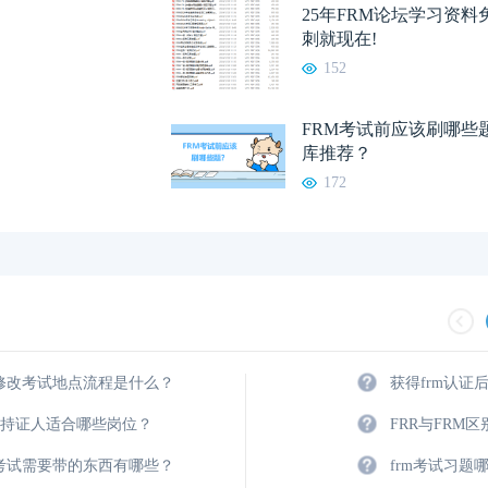
25年FRM论坛学习资
刺就现在!
152
FRM考试前应该刷哪些
库推荐？
172
m修改考试地点流程是什么？
获得frm认证
M持证人适合哪些岗位？
FRR与FRM
m考试需要带的东西有哪些？
frm考试习题