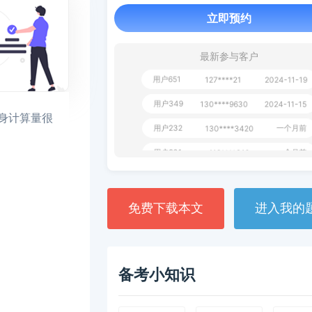
立即预约
用户163
1天前
112****290
1 天前
**AoZ
130****8017
最新参与客户
用户651
127****21
2024-11-19
用户349
130****9630
2024-11-15
本身计算量很
用户232
一个月前
130****3420
用户801
一个月前
112****310
用户101
130****7983
2024-10-15
**dAB
130****2737
2024-10-10
免费下载本文
进入我的
用户987
130****6344
2024-09-13
用户279
130****8868
2024-08-21
备考小知识