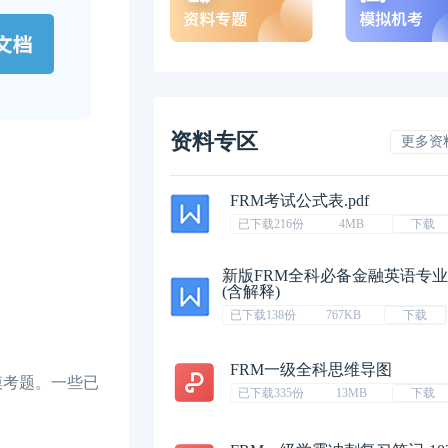
资料专区
更多资
FRM考试公式表.pdf
已下载216份
4MB
下载
新版FRM全科必备金融英语专
(含解释)
已下载138份
767KB
下载
FRM一级全科思维导图
模考题。一些已
已下载335份
13MB
下载