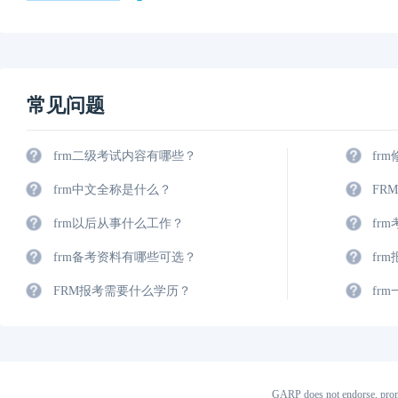
常见问题
frm二级考试内容有哪些？
fr
frm中文全称是什么？
FR
frm以后从事什么工作？
fr
frm备考资料有哪些可选？
fr
FRM报考需要什么学历？
fr
GARP does not endorse, prom