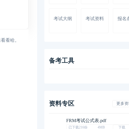
考试大纲
考试资料
报名
来看看哈。
备考工具
资料专区
更多资
FRM考试公式表.pdf
已下载216份
4MB
下载