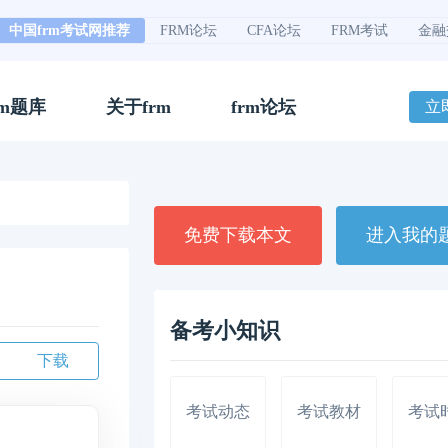
中国frm考试网推荐
FRM论坛
CFA论坛
FRM考试
金融
rm题库
关于frm
frm论坛
立
免费下载本文
进入我的
备考小知识
下载
考试动态
考试教材
考试