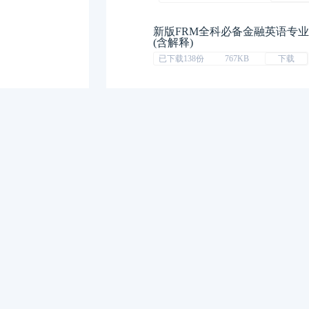
新版FRM全科必备金融英语专
(含解释)
已下载138份
767KB
下载
FRM一级全科思维导图
已下载335份
13MB
下载
FRM一级学霸冲刺复习笔记-10
已下载619份
36MB
下载
在要求的，来跟
一周排行榜
M
2023年FRM考试安排汇总篇
2023年FRM报名流程图