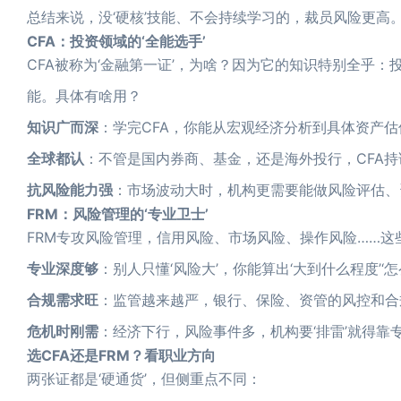
总结来说，没‘硬核’技能、不会持续学习的，裁员风险更高
CFA：投资领域的‘全能选手’
CFA被称为‘金融第一证’，为啥？因为它的知识特别全乎
能。具体有啥用？
知识广而深
：学完CFA，你能从宏观经济分析到具体资产
全球都认
：不管是国内券商、基金，还是海外投行，CFA持
抗风险能力强
：市场波动大时，机构更需要能做风险评估、
FRM：风险管理的‘专业卫士’
FRM专攻风险管理，信用风险、市场风险、操作风险……
专业深度够
：别人只懂‘风险大’，你能算出‘大到什么程度’‘
合规需求旺
：监管越来越严，银行、保险、资管的风控和合
危机时刚需
：经济下行，风险事件多，机构要‘排雷’就得靠专
选CFA还是FRM？看职业方向
两张证都是‘硬通货’，但侧重点不同：