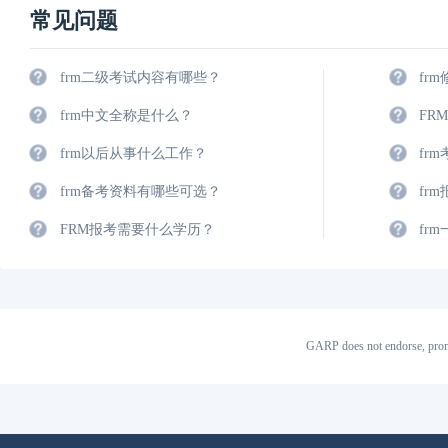
常见问题
frm二级考试内容有哪些？
fr
frm中文全称是什么？
FR
frm以后从事什么工作？
fr
frm备考资料有哪些可选？
fr
FRM报考需要什么学历？
fr
GARP does not endorse, prom